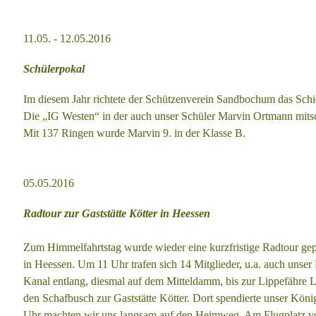
11.05. - 12.05.2016
Schülerpokal
Im diesem Jahr richtete der Schützenverein Sandbochum das Sc
Die „IG Westen“ in der auch unser Schüler Marvin
Ortmann mitsch
Mit 137 Ringen wurde Marvin 9.
in der Klasse B.
05.05.2016
Radtour zur Gaststätte Kötter in Heessen
Zum Himmelfahrtstag wurde wieder eine kurzfristige Radtour gep
in
Heessen.
Um 11 Uhr trafen sich 14 Mitglieder, u.a. auch unse
Kanal entlang, diesmal auf dem Mitteldamm, bis zur
Lippefähre 
den Schafbusch zur Gaststätte Kötter.
Dort spendierte unser Köni
Uhr machten wir uns langsam auf den Heimweg. Am Flugplatz
v