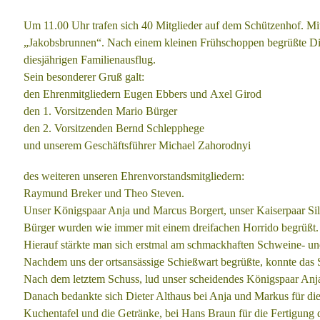
Um 11.00 Uhr trafen sich 40 Mitglieder auf dem Schützenhof. M
„Jakobsbrunnen“. Nach
einem kleinen Frühschoppen begrüßte D
diesjährigen Familienausflug.
Sein besonderer Gruß galt:
den Ehrenmitgliedern Eugen Ebbers und
Axel Girod
den 1. Vorsitzenden Mario Bürger
den 2. Vorsitzenden Bernd Schlepphege
und
unserem Geschäftsführer Michael Zahorodnyi
des weiteren unseren Ehrenvorstandsmitgliedern:
Raymund Breker und
Theo Steven.
Unser Königspaar Anja und Marcus Borgert,
unser Kaiserpaar Si
Bürger
wurden wie immer mit einem dreifachen Horrido begrüßt.
Hierauf stärkte man sich erstmal am schmackhaften Schweine- u
Nachdem uns der ortsansässige Schießwart begrüßte, konnte das
Nach dem letztem Schuss, lud unser scheidendes Königspaar An
Danach bedankte sich Dieter Althaus bei Anja und Markus für di
Kuchentafel
und die Getränke, bei Hans Braun für die Fertigung